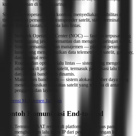
kualitas layanan di seluruh jaringan.
Sistem ini beroperasi secara kontinu, menyediakan visibilitas real-
time terhadap pemanfaatan transponder satelit, status terminal,
metrik kinerja tautan, dan pola lalu lintas.
Network Operations Center (NOC) — fasilitas terpusat yang
bertanggung jawab memantau dan mengelola jaringan satelit.
Sistem pemantauan dan manajemen — platform perangkat
lunak yang mengumpulkan data telemetri dari satelit, gateway,
dan terminal remote.
Routing dan optimasi lalu lintas — sistem yang mengelola
aliran data di jaringan satelit, termasuk prioritisasi lalu lintas
dan alokasi bandwidth dinamis.
Manajemen bandwidth — sistem alokasi sumber daya yang
mendistribusikan kapasitas satelit yang tersedia di antara
pengguna dan layanan.
Referensi Manajemen Jaringan
Contoh Komunikasi End-to-End
Terminal VSAT remote di platform energi lepas pantai
menghasilkan lalu lintas IP dari perangkat jaringan lokal.