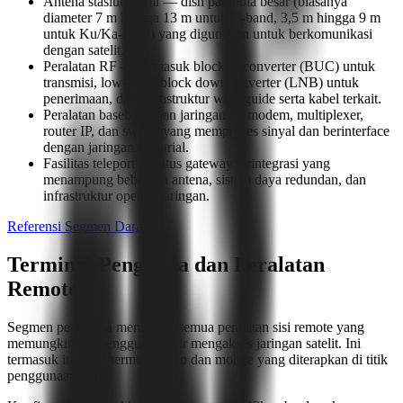
Antena stasiun bumi — dish parabola besar (biasanya
diameter 7 m hingga 13 m untuk C-band, 3,5 m hingga 9 m
untuk Ku/Ka-band) yang digunakan untuk berkomunikasi
dengan satelit.
Peralatan RF — termasuk block upconverter (BUC) untuk
transmisi, low-noise block downconverter (LNB) untuk
penerimaan, dan infrastruktur waveguide serta kabel terkait.
Peralatan baseband dan jaringan — modem, multiplexer,
router IP, dan switch yang memproses sinyal dan berinterface
dengan jaringan terestrial.
Fasilitas teleport — situs gateway terintegrasi yang
menampung beberapa antena, sistem daya redundan, dan
infrastruktur operasi jaringan.
Referensi Segmen Darat
Terminal Pengguna dan Peralatan
Remote
Segmen pengguna mencakup semua peralatan sisi remote yang
memungkinkan pengguna akhir mengakses jaringan satelit. Ini
termasuk instalasi terminal tetap dan mobile yang diterapkan di titik
penggunaan.