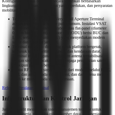
Konfigurasi terminal bervariasi secara signifikan berdasarkan
lingkungan penerapan, throughput yang diperlukan, dan persyaratan
mobilitas.
Terminal VSAT — sistem Very Small Aperture Terminal
adalah jenis terminal remote paling umum. Instalasi VSAT
tipikal mencakup antena parabola atau flat-panel (diameter
0,75 m hingga 2,4 m), outdoor unit (ODU) berisi BUC dan
LNB, serta indoor unit (IDU) yang menyediakan modem
satelit dan interface jaringan.
Terminal mobile — dirancang untuk platform bergerak,
termasuk kapal maritim, pesawat, dan kendaraan darat.
Terminal ini menggunakan platform antena terstabilisasi
dengan sistem pelacakan yang menjaga penguncian satelit
meskipun platform bergerak.
Rantai RF — jalur sinyal lengkap dari modem melalui BUC,
feed, dan antena pada sisi transmisi, dan dari antena melalui
LNB ke modem pada sisi penerimaan.
Referensi Peralatan Terminal
Infrastruktur dan Kontrol Jaringan
Jaringan satelit memerlukan sistem manajemen terpusat untuk
memantau kinerja, mengalokasikan sumber daya, dan menjaga