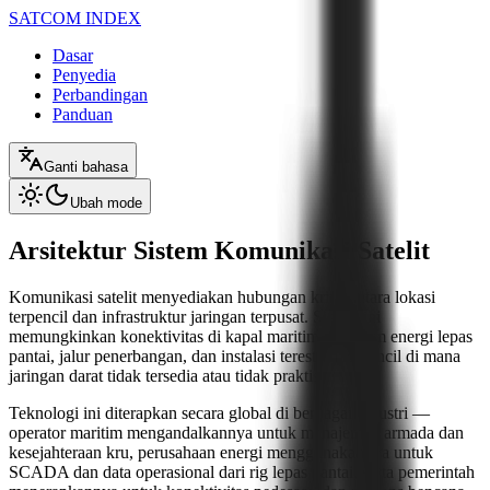
SATCOM INDEX
Dasar
Penyedia
Perbandingan
Panduan
Ganti bahasa
Ubah mode
Arsitektur Sistem Komunikasi Satelit
Komunikasi satelit menyediakan hubungan kritis antara lokasi
terpencil dan infrastruktur jaringan terpusat. Sistem ini
memungkinkan konektivitas di kapal maritim, platform energi lepas
pantai, jalur penerbangan, dan instalasi terestrial terpencil di mana
jaringan darat tidak tersedia atau tidak praktis.
Teknologi ini diterapkan secara global di berbagai industri —
operator maritim mengandalkannya untuk manajemen armada dan
kesejahteraan kru, perusahaan energi menggunakannya untuk
SCADA dan data operasional dari rig lepas pantai, serta pemerintah