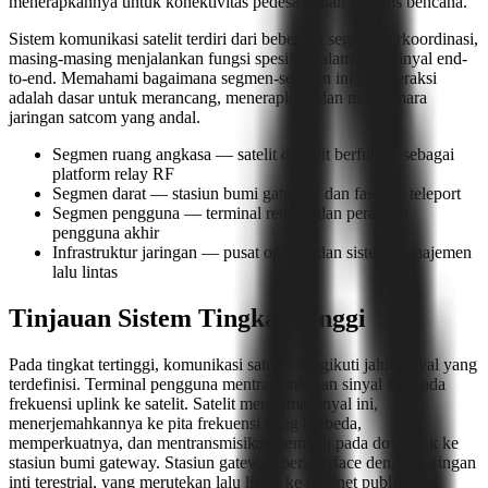
menerapkannya untuk konektivitas pedesaan dan respons bencana.
Sistem komunikasi satelit terdiri dari beberapa segmen terkoordinasi,
masing-masing menjalankan fungsi spesifik dalam jalur sinyal end-
to-end. Memahami bagaimana segmen-segmen ini berinteraksi
adalah dasar untuk merancang, menerapkan, dan memelihara
jaringan satcom yang andal.
Segmen ruang angkasa — satelit di orbit berfungsi sebagai
platform relay RF
Segmen darat — stasiun bumi gateway dan fasilitas teleport
Segmen pengguna — terminal remote dan peralatan
pengguna akhir
Infrastruktur jaringan — pusat operasi dan sistem manajemen
lalu lintas
Tinjauan Sistem Tingkat Tinggi
Pada tingkat tertinggi, komunikasi satelit mengikuti jalur sinyal yang
terdefinisi. Terminal pengguna mentransmisikan sinyal RF pada
frekuensi uplink ke satelit. Satelit menerima sinyal ini,
menerjemahkannya ke pita frekuensi yang berbeda,
memperkuatnya, dan mentransmisikan kembali pada downlink ke
stasiun bumi gateway. Stasiun gateway berinterface dengan jaringan
inti terestrial, yang merutekan lalu lintas ke internet publik atau