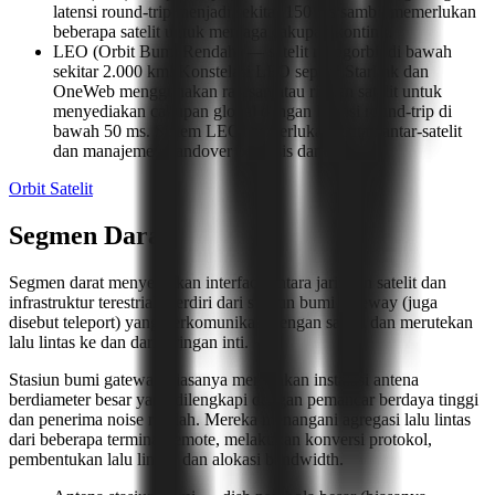
latensi round-trip menjadi sekitar 150 ms sambil memerlukan
beberapa satelit untuk menjaga cakupan kontinu.
LEO (Orbit Bumi Rendah) — satelit mengorbit di bawah
sekitar 2.000 km. Konstelasi LEO seperti Starlink dan
OneWeb menggunakan ratusan atau ribuan satelit untuk
menyediakan cakupan global dengan latensi round-trip di
bawah 50 ms. Sistem LEO memerlukan tautan antar-satelit
dan manajemen handover berbasis darat.
Orbit Satelit
Segmen Darat
Segmen darat menyediakan interface antara jaringan satelit dan
infrastruktur terestrial. Terdiri dari stasiun bumi gateway (juga
disebut teleport) yang berkomunikasi dengan satelit dan merutekan
lalu lintas ke dan dari jaringan inti.
Stasiun bumi gateway biasanya merupakan instalasi antena
berdiameter besar yang dilengkapi dengan pemancar berdaya tinggi
dan penerima noise rendah. Mereka menangani agregasi lalu lintas
dari beberapa terminal remote, melakukan konversi protokol,
pembentukan lalu lintas, dan alokasi bandwidth.