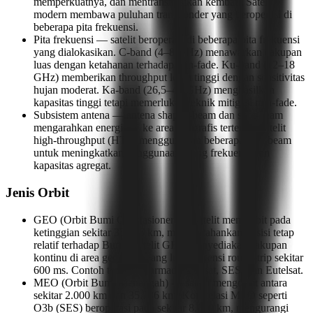
memperkuatnya, dan mentransmisikan kembali. Satelit
modern membawa puluhan transponder yang beroperasi di
beberapa pita frekuensi.
Pita frekuensi — satelit beroperasi di beberapa pita frekuensi
yang dialokasikan. C-band (4–8 GHz) menawarkan cakupan
luas dengan ketahanan terhadap rain-fade. Ku-band (12–18
GHz) memberikan throughput lebih tinggi dengan sensitivitas
hujan moderat. Ka-band (26,5–40 GHz) menghasilkan
kapasitas tinggi tetapi memerlukan teknik mitigasi rain-fade.
Subsistem antena — antena shaped-beam dan spot-beam
mengarahkan energi RF ke area geografis tertentu. Satelit
high-throughput (HTS) menggunakan beberapa spot beam
untuk meningkatkan penggunaan ulang frekuensi dan
kapasitas agregat.
Jenis Orbit
GEO (Orbit Bumi Geostasioner) — satelit mengorbit pada
ketinggian sekitar 35.786 km, mempertahankan posisi tetap
relatif terhadap Bumi. Satelit GEO menyediakan cakupan
kontinu di area geografis yang luas. Latensi round-trip sekitar
600 ms. Contoh termasuk armada Intelsat, SES, dan Eutelsat.
MEO (Orbit Bumi Menengah) — satelit mengorbit antara
sekitar 2.000 km dan 35.786 km. Konstelasi MEO seperti
O3b (SES) beroperasi pada sekitar 8.000 km, mengurangi