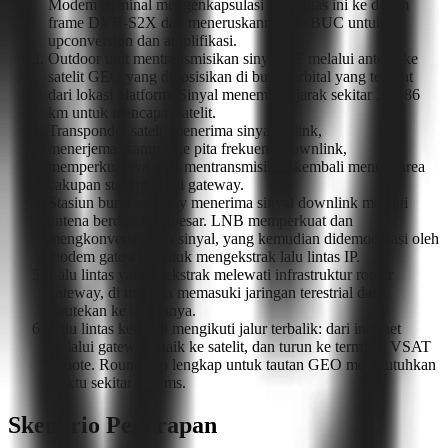
Modem terminal mengenkapsulasi lalu lintas ini ke dalam
frame DVB-S2X dan meneruskannya ke BUC untuk
upconversion dan amplifikasi.
Outdoor unit mentransmisikan sinyal RF melalui antena ke
satelit GEO yang diposisikan di busur orbital yang terlihat
dari lokasi platform. Sinyal menempuh jarak sekitar 35.786
km untuk mencapai satelit.
Transponder satelit menerima sinyal uplink,
menerjemahkannya ke pita frekuensi downlink,
memperkuatnya, dan mentransmisikan kembali menuju area
cakupan stasiun bumi gateway.
Stasiun bumi gateway menerima sinyal downlink melalui
antena berdiameter besar. LNB memperkuat dan
mengkonversi turun sinyal, yang kemudian didemodulasi oleh
modem gateway untuk mengekstrak lalu lintas IP.
Lalu lintas yang diekstrak melewati infrastruktur router
gateway, di mana ia memasuki jaringan terestrial dan
dirutekan ke tujuannya.
Lalu lintas kembali mengikuti jalur terbalik: dari internet
melalui gateway, naik ke satelit, dan turun ke terminal VSAT
remote. Round-trip lengkap untuk tautan GEO membutuhkan
waktu sekitar 600 ms.
Skenario Penerapan