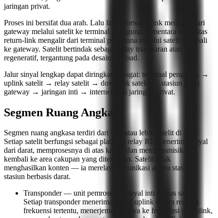
jaringan privat.
Proses ini bersifat dua arah. Lalu lintas forward-link mengalir dari
gateway melalui satelit ke terminal pengguna, sementara lalu lintas
return-link mengalir dari terminal pengguna melalui satelit kembali
ke gateway. Satelit bertindak sebagai relay transparan atau
regeneratif, tergantung pada desain payload.
Jalur sinyal lengkap dapat diringkas sebagai: terminal pengguna →
uplink satelit → relay satelit → downlink satelit → stasiun bumi
gateway → jaringan inti → internet atau jaringan privat.
Segmen Ruang Angkasa
Segmen ruang angkasa terdiri dari satu atau lebih satelit di orbit.
Setiap satelit berfungsi sebagai platform relay RF, menerima sinyal
dari darat, memprosesnya di atas kapal, dan mentransmisikan
kembali ke area cakupan yang ditentukan. Satelit tidak
menghasilkan konten — ia merelay komunikasi antara stasiun-
stasiun berbasis darat.
Transponder — unit pemrosesan sinyal inti di atas satelit.
Setiap transponder menerima sinyal uplink dalam rentang
frekuensi tertentu, menerjemahkannya ke frekuensi downlink,