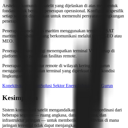
Arsitektur komunikasi satelit yang dijelaskan di atas membentuk
fondasi untuk beragam penerapan operasional. Konfigurasi spesifik
setiap segmen disesuaikan untuk memenuhi persyaratan lingkungan
penerapan.
Penerapan konektivitas maritim menggunakan terminal VSAT
maritim terstabilisasi yang berkomunikasi melalui satelit GEO atau
MEO.
Penerapan sektor energi menempatkan terminal VSAT tetap di
platform lepas pantai dan fasilitas remote.
Penerapan infrastruktur remote di wilayah kering dan gurun
menggunakan peralatan terminal yang diperkuat untuk kondisi
lingkungan ekstrem.
Konektivitas Maritim
Solusi Sektor Energi
Infrastruktur Gurun
Kesimpulan
Sistem komunikasi satelit mengandalkan operasi terkoordinasi dari
beberapa segmen — ruang angkasa, darat, pengguna, dan
infrastruktur jaringan — untuk memberikan konektivitas di mana
jaringan terestrial tidak dapat menjangkau.