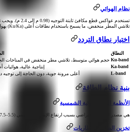
نظام الهوائي
تستخدم عواكس قط
تلاشي المطر منخفض، ما يسمح باستخدام نطاقات أعلى (Ku/Ka) بهوامش أقل.
اختيار نطاق التردد
النطاق
الم
Ku-band
حجم هوائي متوسط، تلاشي مطر منخفض في المناخات الج
Ka-band
إنتاجية عالية، هوائيات أ
L-band
أعلى مرونة جوية، دون الحاجة إلى توجيه د
بنية نظام الطاقة
الأنظمة الكهروضوئية الشمسية
هي مصدر الطاقة الافتراضي بسبب ارتفاع الإشعاع الشمسي (5.5–7.5 كيلوواط ساعة/م²/يوم). وعادة ما يتم زيادة سعة المصفوفات بمقدار 2–4× لتعويض تدهور الألواح وتراكم الغبار.
تخزين الطاقة بالبطاريات