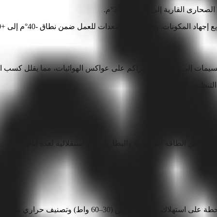
 المكونات. يجب تحديد المعدات للعمل ضمن نطاق -40°م إلى +70°م.
لجسيمات إلى الحاويات وتتراكم على عواكس الهوائيات، مما يقلل كسب الإش
ة هجينة من الطاقة الشمسية والبطاريات مع استقلالية لعدة أيام.