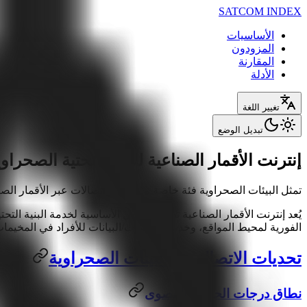
SATCOM INDEX
الأساسيات
المزودون
المقارنة
الأدلة
تغيير اللغة
تبديل الوضع
إنترنت الأقمار الصناعية للبنية التحتية الصحرا
تمثل البيئات الصحراوية فئة خاصة من نشر الاتصالات عبر الأقمار الصن
الفورية لمحيط المواقع، وخدمات الصوت/البيانات للأفراد في المخيمات
تحديات الاتصال في البيئات الصحراوية
نطاق درجات الحرارة القصوى