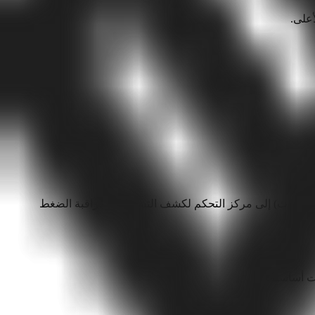
طوط الأنابيب العابرة للمناطق اتصالًا عبر الأقمار الصناعية عند محطات الصمامات كل 20–50 كم. ويتم إرسال التليمترية (64–256 كيلوبت/ث) إلى مركز التحكم لكشف التسربات ومراقبة الضغط