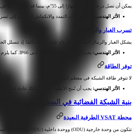
يمكن أن تصل درجات الحرارة نهارًا إلى 55°م، بينما قد تنخفض ليلًا في الصحارى القارية إلى أقل من -20°م.
الأثر الهندسي:
تؤدي دورات التمدد والانكماش الحراري إلى تسريع إجهاد
تسرب الغبار والرمال
يشكل الغبار والرمال المحمولة بالرياح عامل إجهاد دائمًا. إذ تتسلل ا
الأثر الهندسي:
يجب أن تحقق الحاويات حدًا أدنى IP66. كما يلزم التنظيف الدوري.
توفر الطاقة
لا تتوفر طاقة الشبكة في معظم المواقع النائية.
الأثر الهندسي:
يجب أن تُنتج الأنظمة طاقتها ذاتيًا، عادة عبر بني
بنية الشبكة الفضائية في الصحراء
محطة VSAT الطرفية البعيدة
تتكون من وحدة خارجية (ODU) ووحدة داخلية (IDU). يركز اختيار المحطة على استهلاك طاقة منخفض (30–60 واط) وتصنيف حراري موسع.