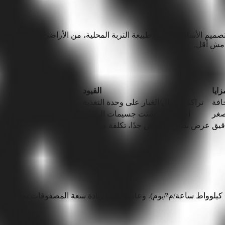
ع مكافئ ثابتة التوجيه (0.98 م إلى 2.4 م). ويجب تصميم الأساسات وفق طبيعة التربة المحلية، من
زايا
القيود
افة
تراكم الرمال/الغبار على وحدة التغذية
صغر
أكثر تأثرًا بتشتت جسيمات الرمال
قيق
عرض نطاق منخفض جدًا، تكلفة مرتفعة