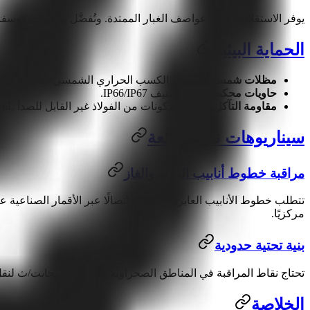
يوفر الاستقلالية خلال عواصف الغبار الممتدة. وتُفضَّل بطاريات فوسفات حديد الليثيوم (LiFePO4) لعمرها الدوري الأ
الحماية البيئية
مظلات شمسية:
تخفض الكسب الحراري الشمسي بمقدار 15–25°م.
حاويات محكمة:
يلزم تصنيف IP66/IP67.
مقاومة التآكل:
يوصى بمكونات من الفولاذ غير القابل للصدأ 316L.
سيناريوهات نشر شائعة
مراقبة خطوط أنابيب النفط والغاز
مركزيًا.
بنية تحتية حدودية
تحتاج نقاط المراقبة في المناطق الصحراوية إلى 2–10 ميجابت/ث لنقل الفيديو وبيانات الرادار. وتُعد تقوية الأمان والاتصالات المشفرة متطلبات أساسية.
الخلاصة